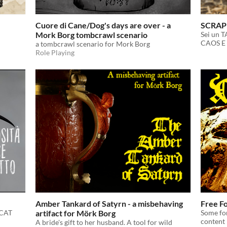
Cuore di Cane/Dog's days are over - a
SCRA
Mork Borg tombcrawl scenario
Sei un T
CAOS E
a tombcrawl scenario for Mork Borg
Role Playing
Amber Tankard of Satyrn - a misbehaving
Free Fo
PCAT
artifact for Mörk Borg
Some fon
content
A bride's gift to her husband. A tool for wild